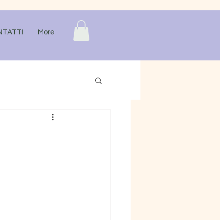
NTATTI
More