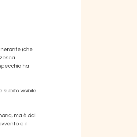
enerante (che 
zzesca.
 specchio ha 
subito visibile 
imana, ma è dal 
vvento e il 