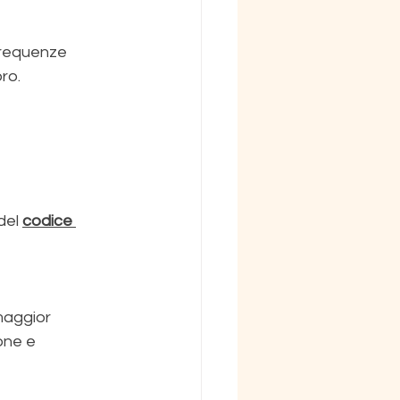
 frequenze 
ro.
del 
codice 
maggior 
one e 