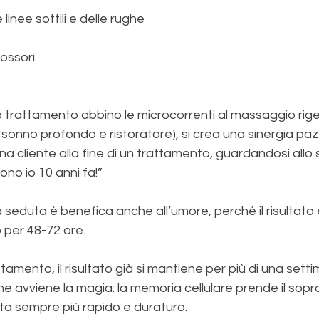
e linee sottili e delle rughe
rossori.
 trattamento abbino le microcorrenti al massaggio rig
un sonno profondo e ristoratore), si crea una sinergia pa
a cliente alla fine di un trattamento, guardandosi allo
ono io 10 anni fa!”
seduta è benefica anche all’umore, perché il risultato è 
 per 48-72 ore.
rattamento, il risultato già si mantiene per più di una sett
e avviene la magia: la memoria cellulare prende il sopra
ta sempre più rapido e duraturo.