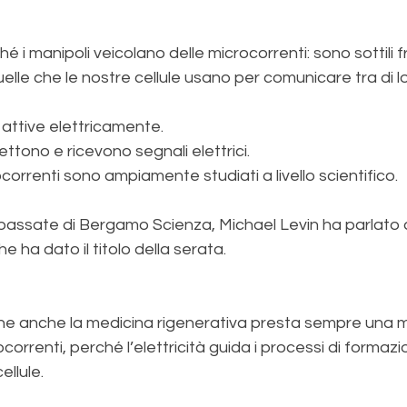
hé i manipoli veicolano delle microcorrenti: sono sottili
uelle che le nostre cellule usano per comunicare tra di lo
o attive elettricamente.
ttono e ricevono segnali elettrici.
rocorrenti sono ampiamente studiati a livello scientifico.
i passate di Bergamo Scienza, Michael Levin
ha parlato 
he ha dato il titolo della serata.
 che anche la medicina rigenerativa presta sempre una 
correnti, perché l’elettricità guida i processi di formazi
ellule.