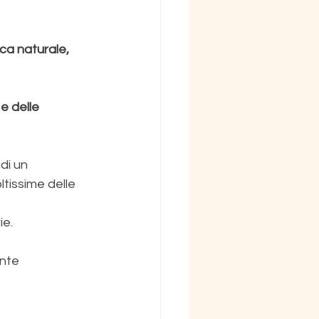
ca naturale, 
e delle 
di un 
tissime delle 
ie.
ente