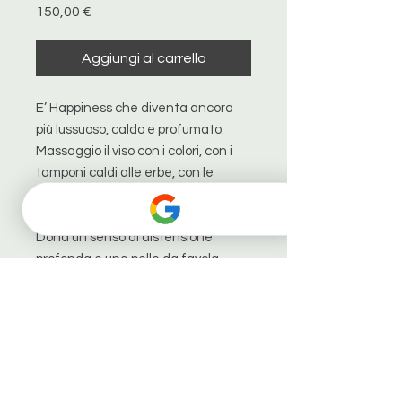
Prezzo
150,00 €
Aggiungi al carrello
E’ Happiness che diventa ancora
più lussuoso, caldo e profumato.
Massaggio il viso con i colori, con i
tamponi caldi alle erbe, con le
coppette di vetro e naturalmente
con il Massaggio Rigenerante.
Dona un senso di distensione
profonda e una pelle da favola.
Vuoi regalare questo
trattamento?
L'amore è regalare bellezza e
benessere per l'anima. Un momento